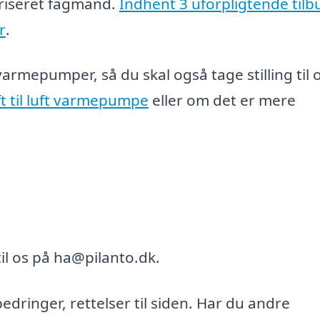
riseret fagmand.
Indhent 3 uforpligtende tilb
r
.
 varmepumper, så du skal også tage stilling til
ft til luft varmepumpe
eller om det er mere
il os på ha@pilanto.dk.
bedringer, rettelser til siden. Har du andre