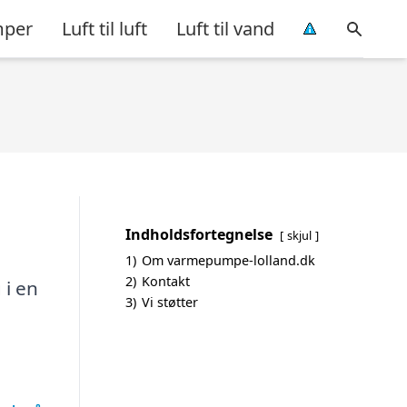
per
Luft til luft
Luft til vand
Indholdsfortegnelse
skjul
1)
Om varmepumpe-lolland.dk
2)
Kontakt
 i en
3)
Vi støtter